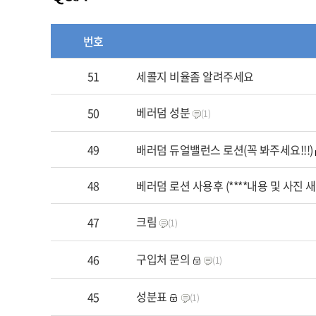
번호
51
세콜지 비율좀 알려주세요
베러덤 성분
50
(1)
49
배러덤 듀얼밸런스 로션(꼭 봐주세요!!!)
48
베러덤 로션 사용후 (****내용 및 사진 
크림
47
(1)
구입처 문의
46
(1)
성분표
45
(1)